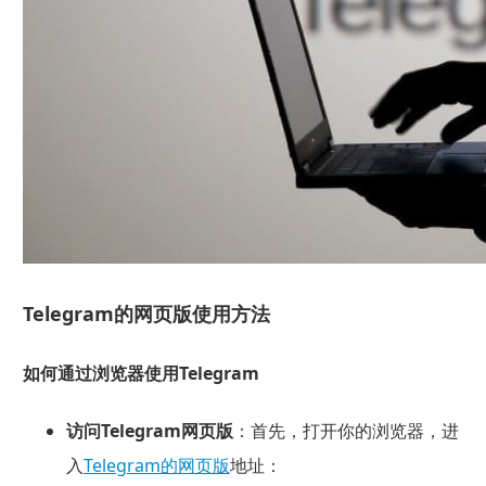
Telegram的网页版使用方法
如何通过浏览器使用Telegram
访问Telegram网页版
：首先，打开你的浏览器，进
入
Telegram的网页版
地址：