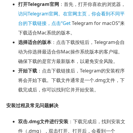
打开Telegram官网
：首先，打开你喜欢的浏览器，
访问Telegram官网。在官网主页，你会看到不同平
台的下载链接，点击“Get
Telegram for macOS”来
下载适合Mac系统的版本。
选择适合的版本
：点击下载按钮后，Telegram会自
动为你选择最适合你Mac操作系统版本的客户端。
确保下载的是官方最新版本，以避免安全风险。
开始下载
：点击下载链接后，Telegram的安装程序
将会开始下载。下载文件通常是一个.dmg文件，下
载完成后，你可以找到它并开始安装。
安装过程及常见问题解决
双击.dmg文件进行安装
：下载完成后，找到安装文
件（.dmg），双击打开。打开后，会看到一个