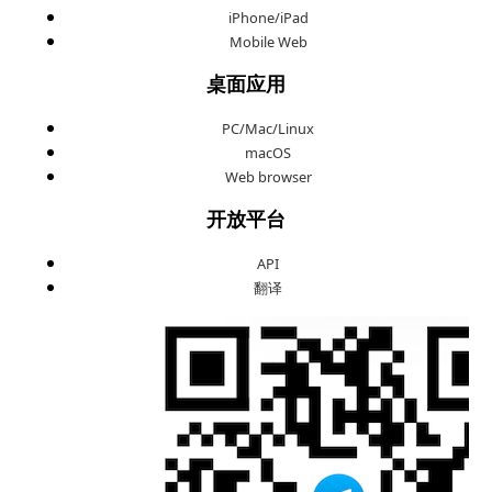
iPhone/iPad
Mobile Web
桌面应用
PC/Mac/Linux
macOS
Web browser
开放平台
API
翻译