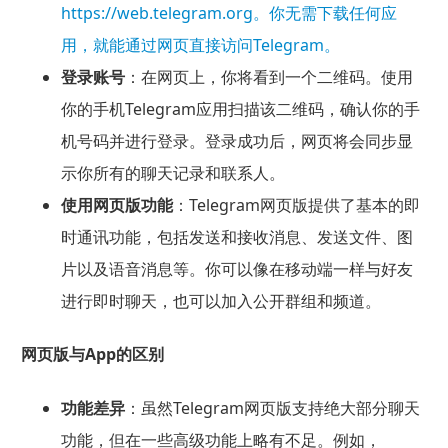
https://web.telegram.org。你无需下载任何应
用，就能通过网页直接访问Telegram。
登录账号
：在网页上，你将看到一个二维码。使用
你的手机Telegram应用扫描该二维码，确认你的手
机号码并进行登录。登录成功后，网页将会同步显
示你所有的聊天记录和联系人。
使用网页版功能
：Telegram网页版提供了基本的即
时通讯功能，包括发送和接收消息、发送文件、图
片以及语音消息等。你可以像在移动端一样与好友
进行即时聊天，也可以加入公开群组和频道。
网页版与App的区别
功能差异
：虽然Telegram网页版支持绝大部分聊天
功能，但在一些高级功能上略有不足。例如，