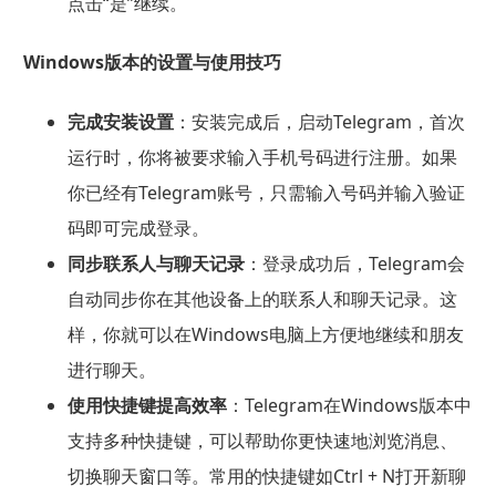
点击“是”继续。
Windows版本的设置与使用技巧
完成安装设置
：安装完成后，启动Telegram，首次
运行时，你将被要求输入手机号码进行注册。如果
你已经有Telegram账号，只需输入号码并输入验证
码即可完成登录。
同步联系人与聊天记录
：登录成功后，Telegram会
自动同步你在其他设备上的联系人和聊天记录。这
样，你就可以在Windows电脑上方便地继续和朋友
进行聊天。
使用快捷键提高效率
：Telegram在Windows版本中
支持多种快捷键，可以帮助你更快速地浏览消息、
切换聊天窗口等。常用的快捷键如Ctrl + N打开新聊