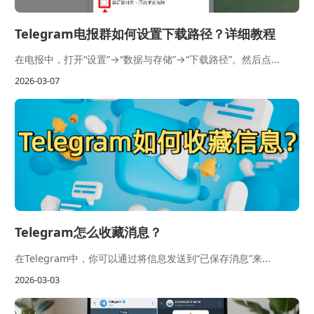
Telegram电报群如何设置下载路径？详细教程
在电报中，打开“设置”→“数据与存储”→“下载路径”。然后点...
2026-03-07
Telegram怎么收藏消息？
在Telegram中，你可以通过将信息发送到“已保存消息”来...
2026-03-03