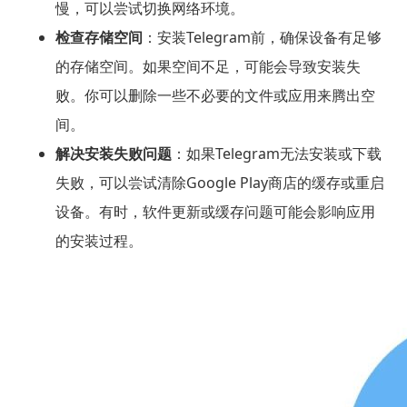
慢，可以尝试切换网络环境。
检查存储空间
：安装Telegram前，确保设备有足够
的存储空间。如果空间不足，可能会导致安装失
败。你可以删除一些不必要的文件或应用来腾出空
间。
解决安装失败问题
：如果Telegram无法安装或下载
失败，可以尝试清除Google Play商店的缓存或重启
设备。有时，软件更新或缓存问题可能会影响应用
的安装过程。