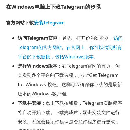
在Windows电脑上下载Telegram的步骤
官方网站下载
安装Telegram
访问Telegram官网
：首先，打开你的浏览器，
访问
Telegram的官方网站。在官网上，你可以找到所有
平台的下载链接，包括Windows版本。
选择Windows版本
：在Telegram官网的首页，你
会看到多个平台的下载选项，点击“Get Telegram
for Windows”按钮。这样可以确保你下载的是最新
版本的Windows客户端。
下载并安装
：点击下载按钮后，Telegram安装程序
将自动开始下载。下载完成后，双击安装文件进行
安装。系统会提示你确认是否允许程序进行更改，