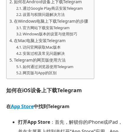
如何在Android设备上下载Telegram
通过Google Play商店安装Telegram
设置与权限问题解决方法
在Windows电脑上下载Telegram的步骤
官方网站下载安装Telegram
Windows版本的设置与使用技巧
在Mac电脑上安装Telegram
访问官网获取Mac版本
安装过程及常见问题解决
Telegram的网页版使用方法
如何通过浏览器使用Telegram
网页版与App的区别
如何在iOS设备上下载Telegram
在
App Store
中找到Telegram
打开App Store
：首先，解锁你的iPhone或iPad，
并在主屏幕上找到并打开“App Store”应用。App