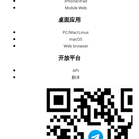
iPhone/iPad
Mobile Web
桌面应用
PC/Mac/Linux
macOS
Web browser
开放平台
API
翻译