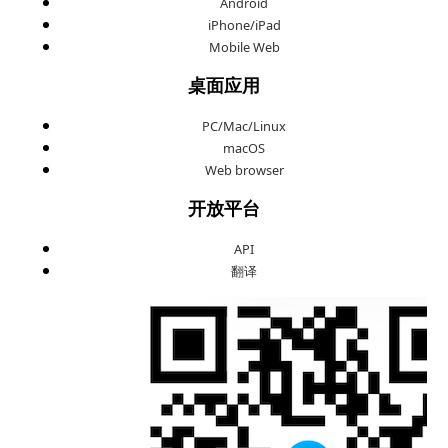
Android
iPhone/iPad
Mobile Web
桌面应用
PC/Mac/Linux
macOS
Web browser
开放平台
API
翻译