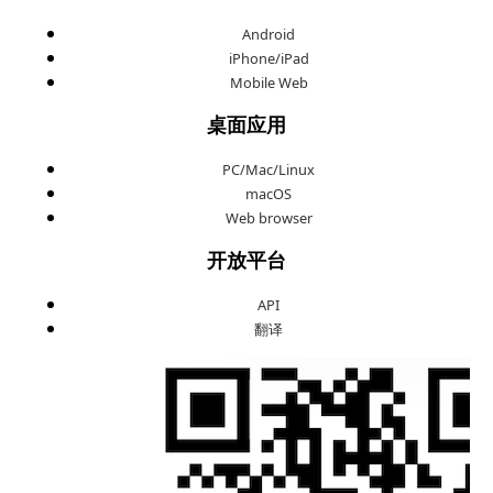
Android
iPhone/iPad
Mobile Web
桌面应用
PC/Mac/Linux
macOS
Web browser
开放平台
API
翻译