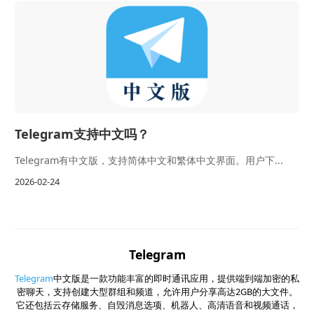
Telegram支持中文吗？
Telegram有中文版，支持简体中文和繁体中文界面。用户下...
2026-02-24
Telegram
Telegram
中文版是一款功能丰富的即时通讯应用，提供端到端加密的私
密聊天，支持创建大型群组和频道，允许用户分享高达2GB的大文件。
它还包括云存储服务、自毁消息选项、机器人、高清语音和视频通话，