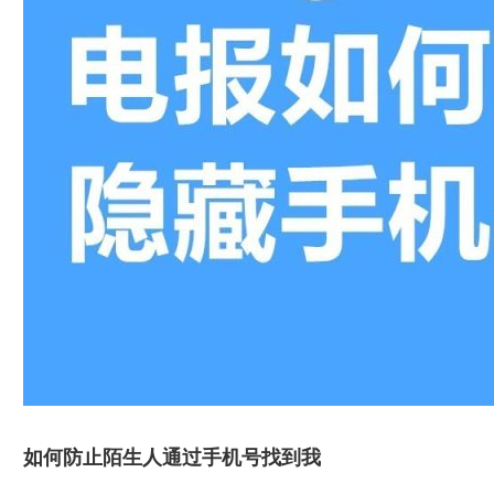
如何防止陌生人通过手机号找到我