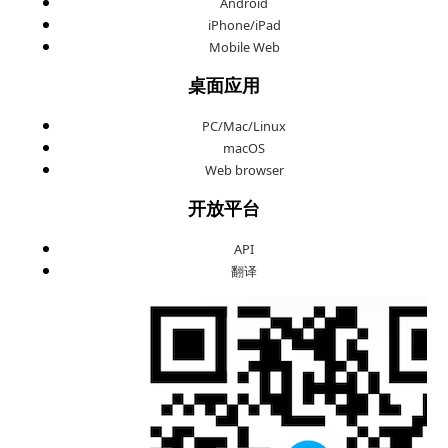
Android
iPhone/iPad
Mobile Web
桌面应用
PC/Mac/Linux
macOS
Web browser
开放平台
API
翻译