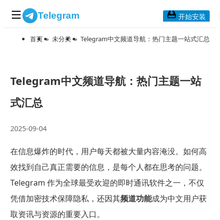
Telegram
开始安装
首页
»
未分类
»
Telegram中文频道导航：热门主题一站式汇总
首页
常见问题
博客列表
Telegram中文频道导航：热门主题一站
应用下载
式汇总
Telegram 桌面版
2025-09-04
Telegram Mac版
在信息爆炸的时代，用户每天都被大量内容淹没。如何高
Telegram安卓版
效找到自己真正需要的信息，是每个人都在思考的问题。
Telegram 作为全球最受欢迎的即时通讯软件之一，不仅
Telegram Web版
凭借加密技术保障隐私，还因其
频道功能
成为中文用户获
取资讯与资源的重要入口。