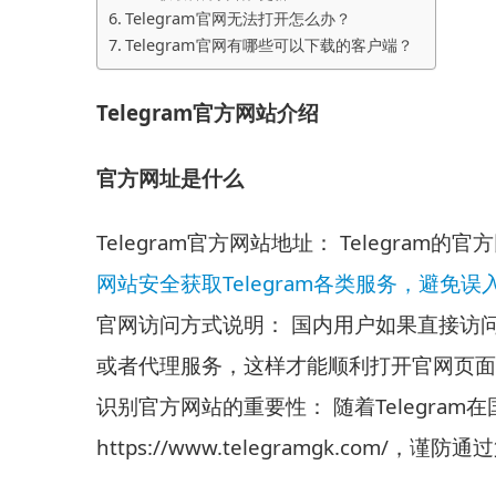
Telegram官网无法打开怎么办？
Telegram官网有哪些可以下载的客户端？
Telegram官方网站介绍
官方网址是什么
Telegram官方网站地址： Telegram的
网站安全获取Telegram各类服务，避免
官网访问方式说明： 国内用户如果直接访
或者代理服务，这样才能顺利打开官网页面
识别官方网站的重要性： 随着Telegr
https://www.telegramgk.c