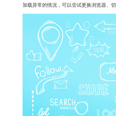
加载异常的情况，可以尝试更换浏览器、切