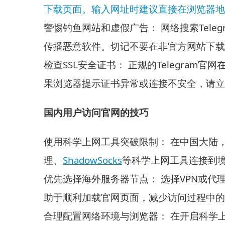
下载页面。输入网址时建议直接在浏览器地
警惕钓鱼网站和虚假广告： 网络搜索Tel
传播恶意软件。切记不要在非官方网站下载
检查SSL安全证书： 正规的Telegra
果浏览器提示证书异常或连接不安全，请立
国内用户访问官网的技巧
使用科学上网工具突破限制： 在中国大陆，
理、
ShadowSocks
等科学上网工具连接到
优先选择海外服务器节点： 选择VPN或
助于顺利加载官网页面，减少访问过程中的
合理配置网络环境与浏览器： 在开启科学