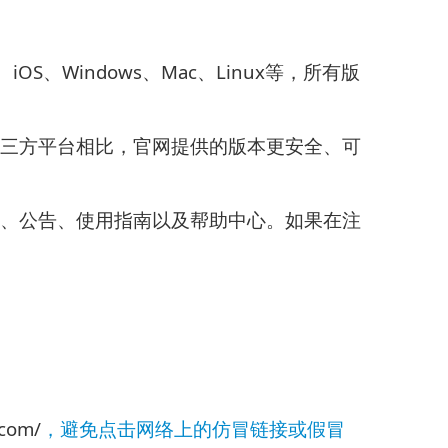
S、Windows、Mac、Linux等，所有版
与第三方平台相比，官网提供的版本更安全、可
资讯、公告、使用指南以及帮助中心。如果在注
com/
，避免点击网络上的仿冒链接或假冒