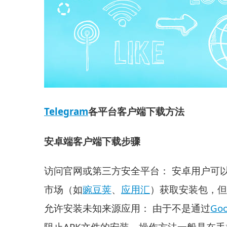
Telegram
各平台客户端下载方法
安卓端客户端下载步骤
访问官网或第三方安全平台： 安卓用户可以
市场（如
豌豆荚
、
应用汇
）获取安装包，但
允许安装未知来源应用： 由于不是通过
Goo
阻止APK文件的安装。操作方法一般是在