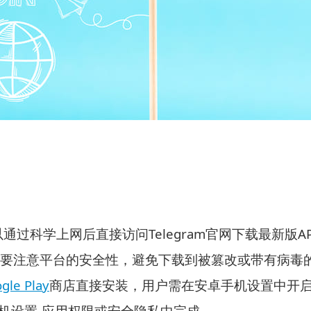
通过科学上网后直接访问Telegram官网下载最新版
要注意平台的安全性，避免下载到被篡改或带有病毒
gle Play
商店直接安装，用户需在安卓手机设置中开启
手机设置-应用权限或安全隐私中完成。