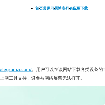
首页
常见问题
博客列表
应用下载
telegramzi.com/
。用户可以在该网站下载各类设备的Te
上网工具支持，避免被网络屏蔽无法打开。