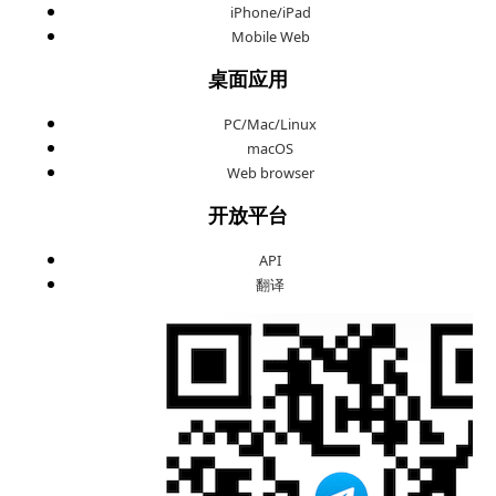
iPhone/iPad
Mobile Web
桌面应用
PC/Mac/Linux
macOS
Web browser
开放平台
API
翻译